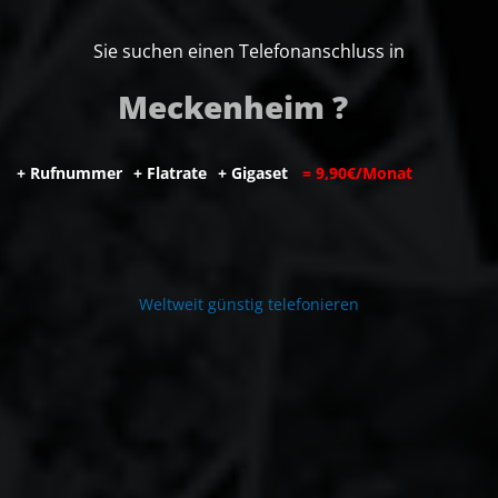
Sie suchen einen Telefonanschluss in
Meckenheim ?
+
R
u
f
n
u
m
m
e
r
+
F
l
a
t
r
a
t
e
+
G
i
g
a
s
e
t
=
9
,
9
0
€
/
M
o
n
a
t
W
e
l
t
w
e
i
t
g
ü
n
s
t
i
g
t
e
l
e
f
o
n
i
e
r
e
n